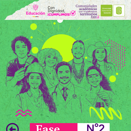
Fase
N°2