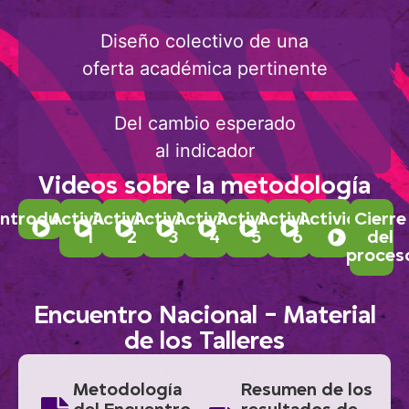
Diseño colectivo de una
oferta académica pertinente
Del cambio esperado
al indicador
Videos sobre la metodología
Introducción
Actividad
Actividad
Actividad
Actividad
Actividad
Actividad
Actividad
Cierre
1
2
3
4
5
6
7
del
proces
Encuentro Nacional - Material
de los Talleres
Metodología
Resumen de los