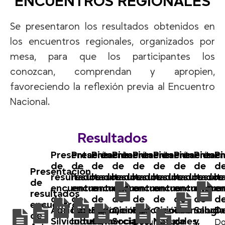
ENCUENTROS REGIONALES
Se presentaron los resultados obtenidos en
los encuentros regionales, organizados por
mesa, para que los participantes los
conozcan, comprendan y apropien,
favoreciendo la reflexión previa al Encuentro
Nacional.
Resultados
Presentación
Presentación
Presentación
Presentación
Presentación
Presentación
Presentaci
Presen
Pr
de
de
de
de
de
de
de
de
d
Presentación
resultados
resultados
resultados
resultados
resultados
resultados
resultados
result
re
de
encuentro
encuentro
encuentro
encuentro
encuentro
encuentro
encuentro
encue
e
resultados
de
de
de
de
de
de
de
de
d
encuentro
Agricultura,
Ingeniería,
Educación
Ciencias
Educación
Ciencias
Tecnología
Salud
D
de
Silvicultura,
Industria
Comercial
Sociales,
Naturales,
de
y
Documento
D