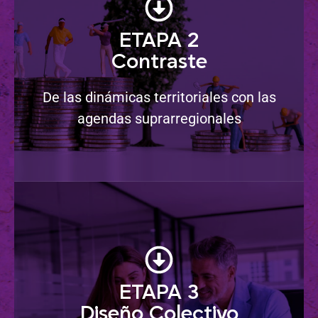
¿Cómo?
ETAPA 2
Contraste
Analizando los retos, oportunidades, ecosistema
de actores, causas de las necesidades y
De las dinámicas territoriales con las
expectativas del territorio
agendas suprarregionales
¿Cómo?
ETAPA 3
Contrastando de las condiciones sociales,
Diseño Colectivo
culturales, ambientales, económicas, políticas y