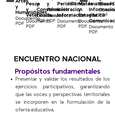
Artes
Pesca
y
y
Periodismo
Matemáticas
la
Bienes
PDF
P
y
y
Construcción
Administración
e
y
Informació
Docum
Humanidades
Veterinaria
Información
Estadística
y la
PDF
Documento
Documento
Documento
Comunicac
PDF
PDF
Documento
Documento
Documento
PDF
PDF
PDF
PDF
Documento
PDF
ENCUENTRO NACIONAL
Propósitos fundamentales
Presentar y validar los resultados de los
ejercicios participativos, garantizando
que las voces y perspectivas territoriales
se incorporen en la formulación de la
oferta educativa.