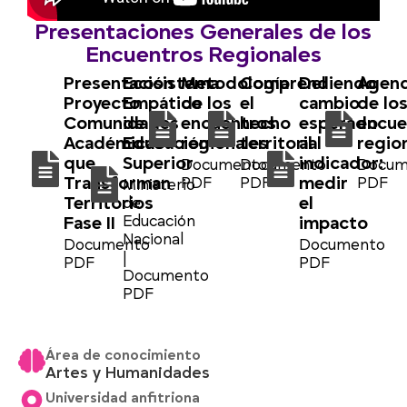
Presentaciones Generales de los
Encuentros Regionales
Presentación
Ecosistema
Metodología
Comprendiendo
Del
Agen
Proyecto
Empático
de los
el
cambio
de lo
Comunidades
de
encuentros
hecho
esperado
encue
Académicas
Educación
regionales
territorial
al
regio
que
Superior
indicador:
Documento
Documento
Docum
Transforman
medir
PDF
PDF
PDF
Ministerio
Territorios
el
de
Educación
Fase II
impacto
Nacional
Documento
Documento
|
PDF
PDF
Documento
PDF
Área de conocimiento
Artes y Humanidades
Universidad anfitriona