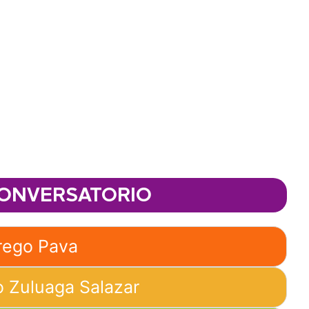
ONVERSATORIO
rrego Pava
o Zuluaga Salazar