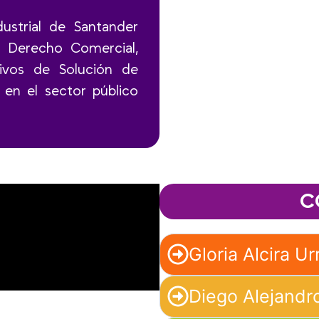
ustrial de Santander
en Derecho Comercial,
ivos de Solución de
 en el sector público
C
Gloria Alcira U
Diego Alejandr