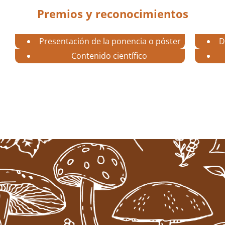
Premios y reconocimientos
Presentación de la ponencia o póster
D
Contenido científico