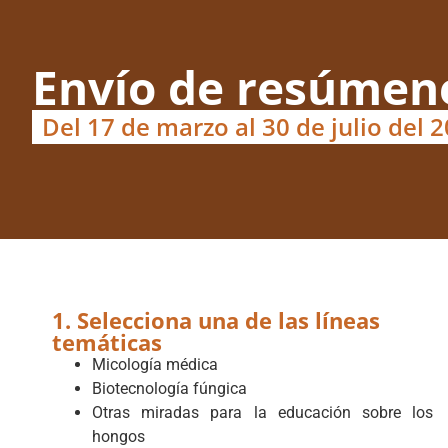
Envío de resúmen
Del 17 de marzo al 30 de julio del 
1. Selecciona una de las líneas
temáticas
Micología médica
Biotecnología fúngica
Otras miradas para la educación sobre los
hongos