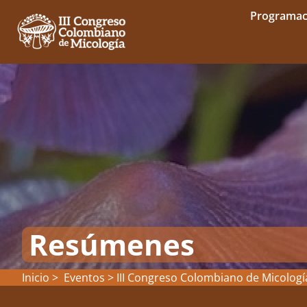
Programac
Resúmenes
Inicio >
Eventos
>
III Congreso Colombiano de Micologí