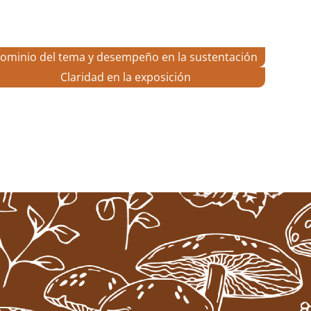
ominio del tema y desempeño en la sustentación
Claridad en la exposición