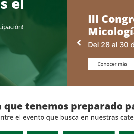
s el
III Cong
cipación!
Micologí
Del 28 al 30 
Conocer más
a que tenemos preparado pa
ntre el evento que busca en nuestras cate