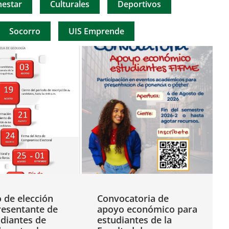
nestar
Culturales
Deportivos
Socorro
UIS Emprende
 de elección
Convocatoria de
resentante de
apoyo económico para
udiantes de
estudiantes de la