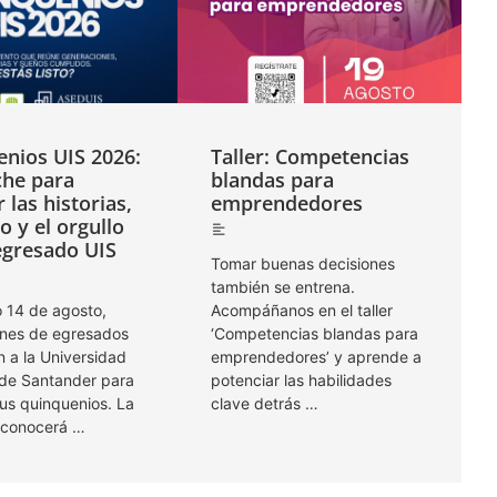
nios UIS 2026:
Taller: Competencias
che para
blandas para
 las historias,
emprendedores
o y el orgullo
egresado UIS
Tomar buenas decisiones
también se entrena. ​
o 14 de agosto,
Acompáñanos en el taller
nes de egresados
‘Competencias blandas para
n a la Universidad
emprendedores’ y aprende a
l de Santander para
potenciar las habilidades
sus quinquenios. La
clave detrás …
econocerá …