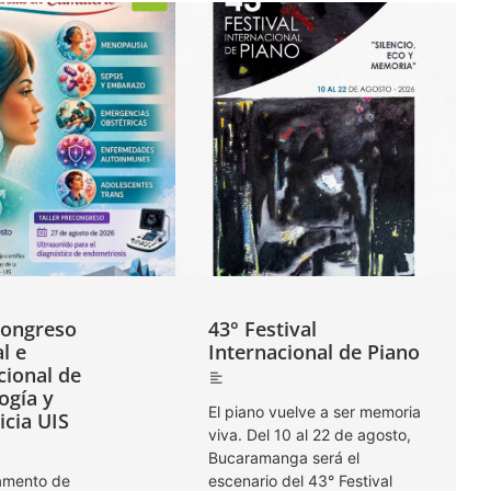
Congreso
43° Festival
l e
Internacional de Piano
cional de
ogía y
El piano vuelve a ser memoria
icia UIS
viva. Del 10 al 22 de agosto,
Bucaramanga será el
amento de
escenario del 43° Festival