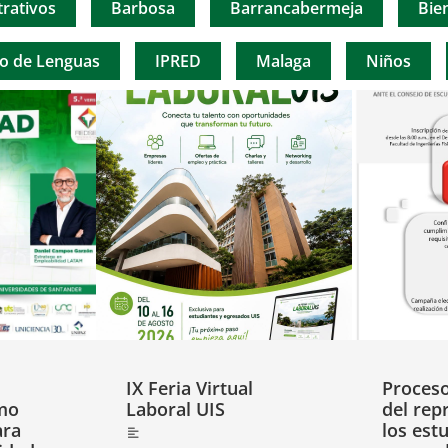
rativos
Barbosa
Barrancabermeja
Bie
to de Lenguas
IPRED
Malaga
Niños
IX Feria Virtual
Proceso
ómo
Laboral UIS
del rep
ara
los est