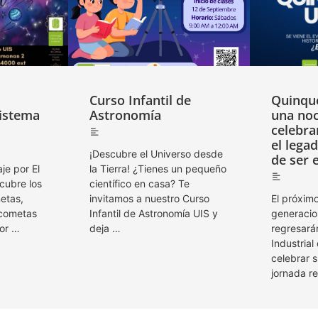
Curso Infantil de
Quinque
Sistema
Astronomía
una no
celebrar
el legad
¡Descubre el Universo desde
de ser 
je por El
la Tierra! ¿Tienes un pequeño
cubre los
científico en casa? Te
netas,
invitamos a nuestro Curso
El próxim
 cometas
Infantil de Astronomía UIS y
generacio
dor …
deja …
regresará
Industria
celebrar 
jornada r