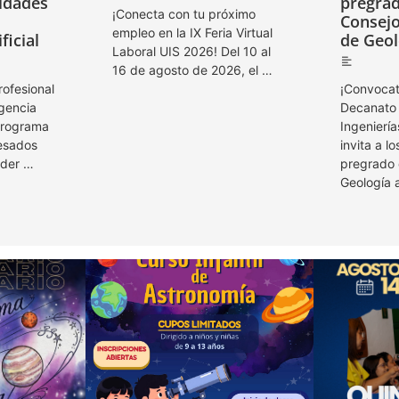
idades
pregrad
¡Conecta con tu próximo
Consejo
empleo en la IX Feria Virtual
ficial
de Geol
Laboral UIS 2026! Del 10 al
16 de agosto de 2026, el …
rofesional
¡Convocato
igencia
Decanato 
 Programa
Ingeniería
resados
invita a l
nder …
pregrado 
Geología 