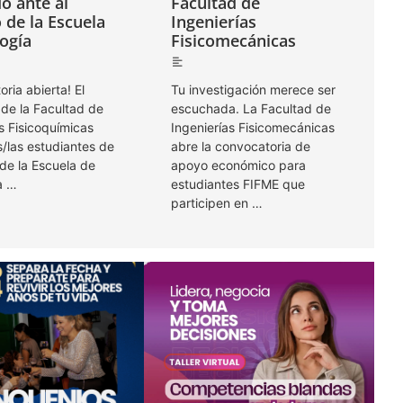
o ante al
Facultad de
 de la Escuela
Ingenierías
ogía
Fisicomecánicas
ria abierta! El
Tu investigación merece ser
de la Facultad de
escuchada. La Facultad de
s Fisicoquímicas
Ingenierías Fisicomecánicas
os/las estudiantes de
abre la convocatoria de
de la Escuela de
apoyo económico para
a …
estudiantes FIFME que
participen en …