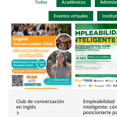
Todos
Académicos
Administ
Eventos virtuales
Institu
Club de conversación
Empleabilidad
en inglés
inteligente: c
posicionarte p