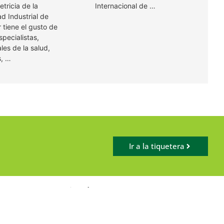
tricia de la
Internacional de …
d Industrial de
 tiene el gusto de
specialistas,
les de la salud,
s, …
Ir a la tiquetera
entos (eventos.uis.edu.co)