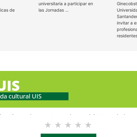
universitaria a participar en
Ginecobste
licas de
las Jornadas …
Universida
Santander
invitar a e
profesiona
residente
UIS
da cultural UIS
facción con la experiencia de uso del sitio web de Ev