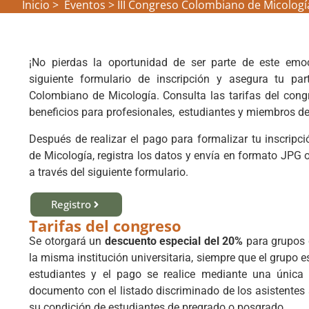
Inicio >
Eventos
>
III Congreso Colombiano de Micologí
¡No pierdas la oportunidad de ser parte de este emo
siguiente formulario de inscripción y asegura tu part
Colombiano de Micología. Consulta las tarifas del cong
beneficios para
profesionales, estudiantes
y miembros d
Después de realizar el pago para formalizar tu inscripc
de Micología, registra los datos y envía en formato JPG
a través del siguiente formulario.
Registro
Tarifas del congreso
Se otorgará un
descuento especial del 20%
para grupos 
la misma institución universitaria, siempre que el grupo
estudiantes y el pago se realice mediante una única
documento con el listado discriminado de los asistentes a 
su condición de estudiantes de pregrado o posgrado.