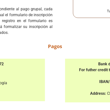
ondiente al pago grupal, cada
T
al el formulario de inscripción
registro en el formulario es
rá formalizar su inscripción al
ados.
Pagos
672
Bank d
For futher credit 
IBAN/
logía
Address:
Cl