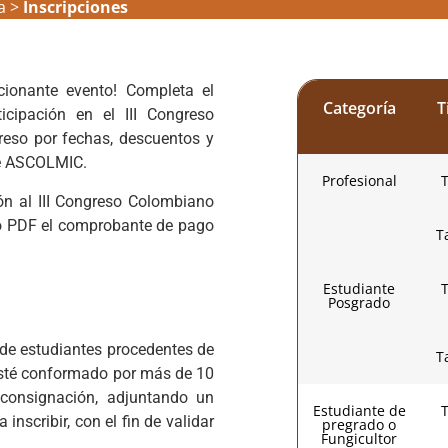
a
>
Inscripciones
cionante evento! Completa el
Categoría
T
icipación en el III Congreso
reso por fechas, descuentos y
e ASCOLMIC.
Profesional
T
ión al III Congreso Colombiano
 o PDF el comprobante de pago
T
Estudiante
T
Posgrado
de estudiantes procedentes de
T
 esté conformado por más de 10
 consignación, adjuntando un
Estudiante de
T
inscribir, con el fin de validar
pregrado o
Fungicultor