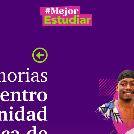
orias
entro
nidad
ca de