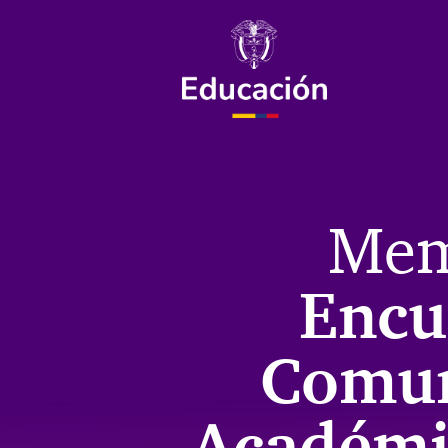
Mem
Encu
Comu
Académi