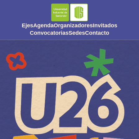
Ejes
Agenda
Organizadores
Invitados
Convocatorias
Sedes
Contacto