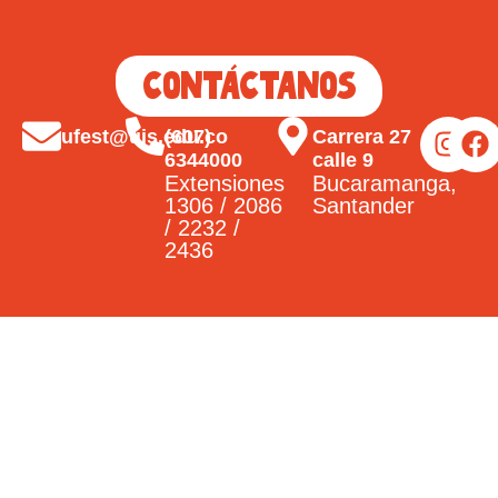
Contáctanos
ufest@uis.edu.co
(607)
Carrera 27
6344000
calle 9
Extensiones
Bucaramanga,
1306 / 2086
Santander
/ 2232 /
2436