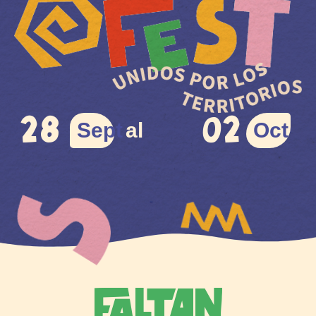
28
02
Sept
al
Oct
FALTAN