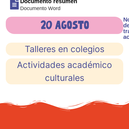
Documento resumen
Documento Word
No
20 agosto
d
tr
a
Talleres en colegios
Actividades académico
culturales