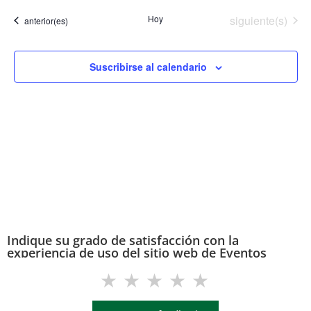
de
fecha.
vi
Eventos
Hoy
siguiente(s)
Eventos
anterior(es)
búsq
de
y
Ev
Suscribirse al calendario
vista
de
Even
Indique su grado de satisfacción con la
experiencia de uso del sitio web de Eventos
(eventos.uis.edu.co)