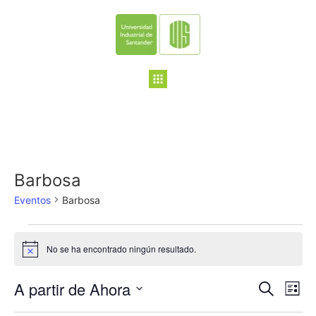
Barbosa
Eventos
Barbosa
No se ha encontrado ningún resultado.
Notice
Nave
Na
A partir de Ahora
Buscar
Lista
Seleccionar
de