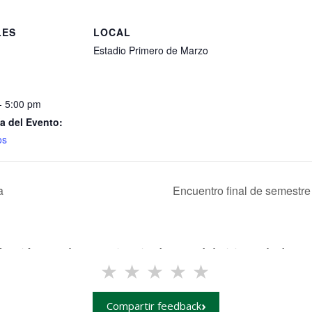
LES
LOCAL
Estadio Primero de Marzo
- 5:00 pm
a del Evento:
os
a
Encuentro final de semestre 
facción con la experiencia de uso del sitio web de Ev